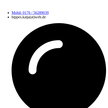
Mobil: 0176 / 56289039
bippes.katja(at)web.de