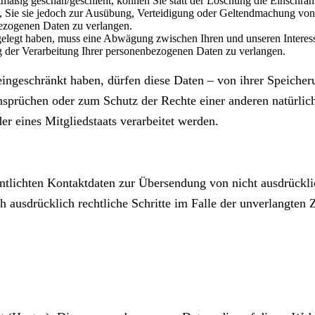
mäßig geschah/geschieht, können Sie statt der Löschung die Einschrän
Sie sie jedoch zur Ausübung, Verteidigung oder Geltendmachung von R
ezogenen Daten zu verlangen.
legt haben, muss eine Abwägung zwischen Ihren und unseren Interess
g der Verarbeitung Ihrer personenbezogenen Daten zu verlangen.
ngeschränkt haben, dürfen diese Daten – von ihrer Speicheru
rüchen oder zum Schutz der Rechte einer anderen natürliche
er eines Mitgliedstaats verarbeitet werden.
tlichten Kontaktdaten zur Übersendung von nicht ausdrückli
ich ausdrücklich rechtliche Schritte im Falle der unverlang