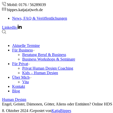
Mobil: 0176 / 56289039
bippes.katja(at)web.de
News, FAQ & Veröffentlichungen
LinkedIn
Aktuelle Termine
Für Business
Beratung Beruf & Business
Business Workshops & Seminare
Für Privat
Privat Human Design Coaching
Kids – Human Design
Über Mich
Vita
Kontakt
Blog
Human Design
Engel, Geister, Dämonen, Götter, Aliens oder Entitäten? Online H
8. Oktober 2024
/
Gepostet von
KatjaBippes