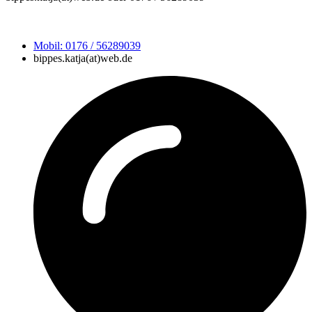
Mobil: 0176 / 56289039
bippes.katja(at)web.de